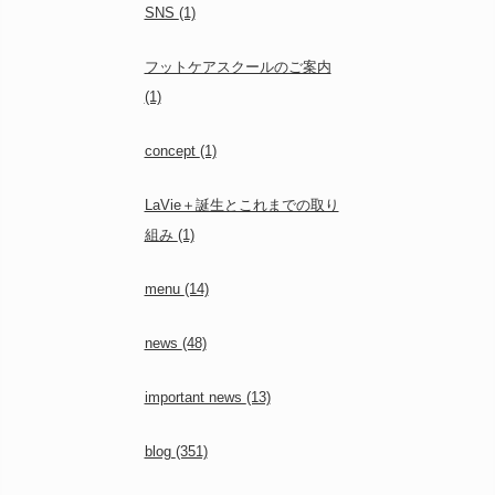
SNS
(1)
フットケアスクールのご案内
(1)
concept
(1)
LaVie＋誕生とこれまでの取り
組み
(1)
menu
(14)
news
(48)
important news
(13)
blog
(351)