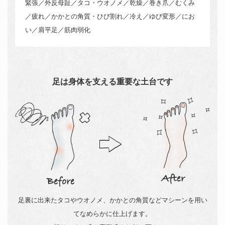
緊張／外反母趾／タコ・ウオノメ／乾燥／巻き爪／むくみ
／疲れ／かかとの角質・ひび割れ／冷え／ゆび変形／にお
い／肩平足／筋肉弱化
足は身体を支える重要な土台です
足裏に出来たタコやウオノメ、かかとの角質などマシーンを用い
てなめらかに仕上げます。