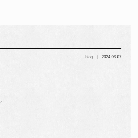
blog
|
2024.03.07
️