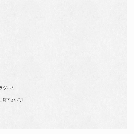
ラヴィの
覧下さい¨̮⃝