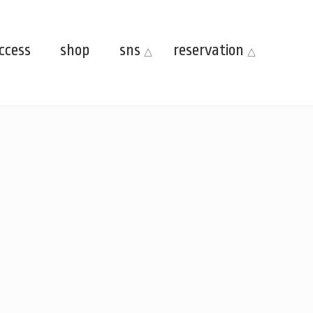
ccess
shop
sns
reservation
Facebook
LINE
Instagram
YouTube