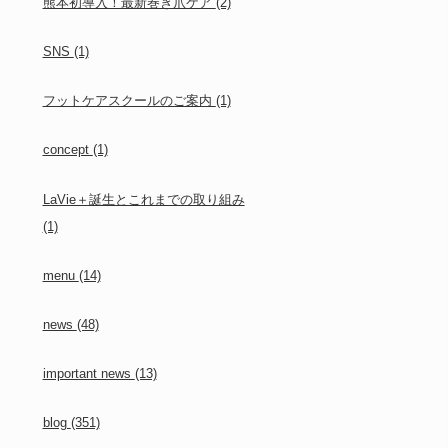
熊本初導入！最新巻き爪ケア
(2)
SNS
(1)
フットケアスクールのご案内
(1)
concept
(1)
LaVie＋誕生とこれまでの取り組み
(1)
menu
(14)
news
(48)
important news
(13)
blog
(351)