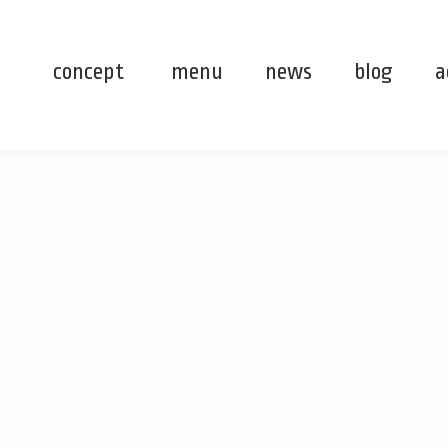
concept
menu
news
blog
a