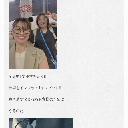
全集中‼️で座学を聞く‼️
技術もインプット‼️インプット‼️
巻き爪で悩まれるお客様のために
やるのだ‼️