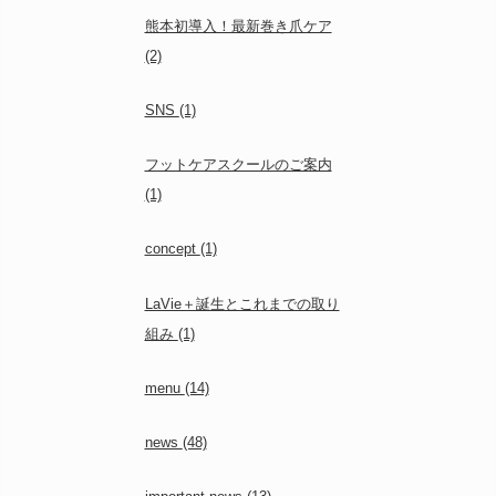
熊本初導入！最新巻き爪ケア
(2)
SNS
(1)
フットケアスクールのご案内
(1)
concept
(1)
LaVie＋誕生とこれまでの取り
組み
(1)
menu
(14)
news
(48)