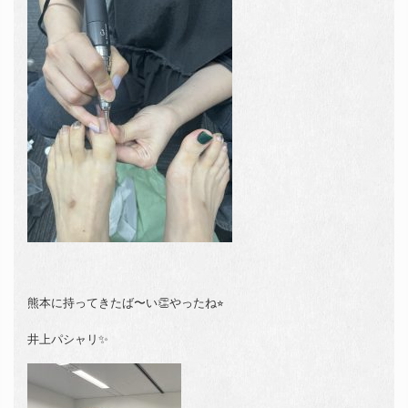
熊本に持ってきたば〜い👏やったね⭐︎
井上パシャリ✨